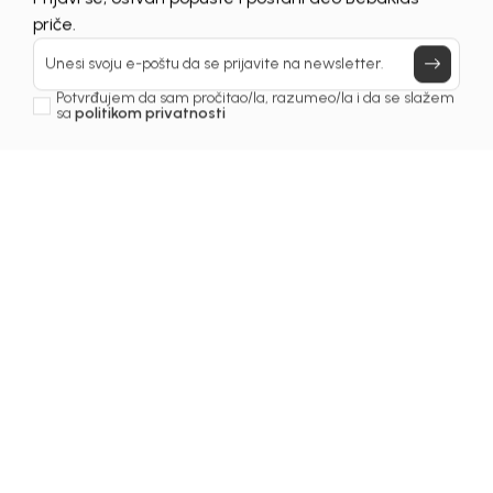
Prijavi se, ostvari popuste i postani deo BebaKids
priče.
Unesi svoju e-poštu da se prijavite na newsletter.
Potvrđujem da sam pročitao/la, razumeo/la i da se slažem
sa
politikom privatnosti
1
/
6
Trenerke donji dio za dječake
TRENERKA DONJI DIO ZA
DJEČAKE GABRIEL
Šifra proizvoda:
3251OM0T12M00