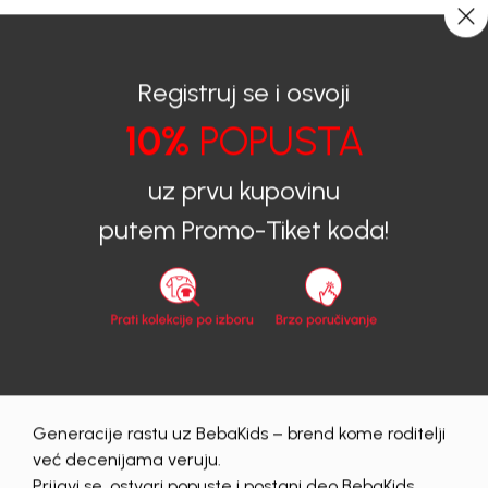
0
0
Registruj se i osvoji
10%
POPUSTA
BEBAKIDS
Proizvodi
Dječija Odjeća
Trenerke donji dio
Trenerke donji dio za dječake
uz prvu kupovinu
TRENERKA DONJI DIO ZA DJEČAKE GABRIEL
putem Promo-Tiket koda!
40
%
Generacije rastu uz BebaKids – brend kome roditelji
već decenijama veruju.