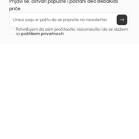
Prijavi se, ostvari popuste i postani deo BebaKids
priče.
Unesi svoju e-poštu da se prijavite na newsletter.
Potvrđujem da sam pročitao/la, razumeo/la i da se slažem
sa
politikom privatnosti
Beba Kids
Beba Kids
TRENERKA DONJI DIO
TRENERKA DONJI DIO
ZA DJEČAKE BASIC
ZA DJEČAKE MOMIR
10,50
EUR
12,50
EUR
DODAJ U KORPU
DODAJ U KORPU