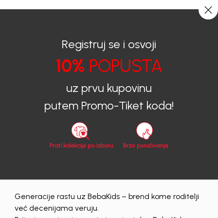
0
0
Registruj se i osvoji
10%
POPUSTA
BEBAKIDS
Proizvodi
Dječija Odjeća
Trenerke donji dio
uz prvu kupovinu
Trenerke donji dio
putem Promo-Tiket koda!
73 proizvodi
Generacije rastu uz BebaKids – brend kome roditelji
već decenijama veruju.