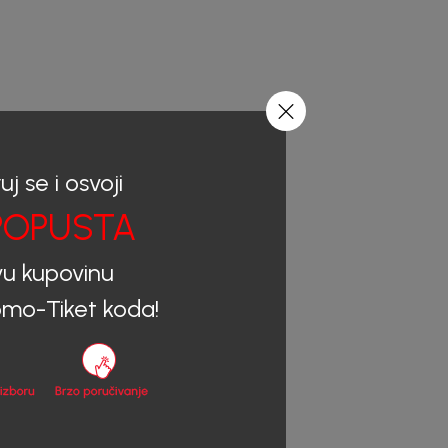
uj se i osvoji
OPUSTA
vu kupovinu
mo-Tiket koda!