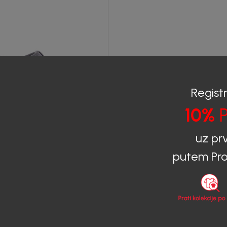
Registr
10%
P
uz pr
putem Pro
Kids
OFNE ZA DJEČAKE
AKIDS
0
EUR