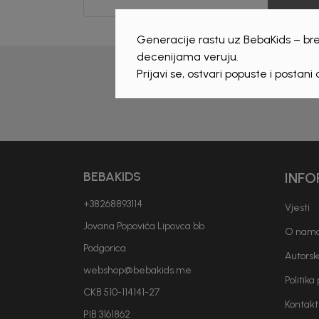
Generacije rastu uz BebaKids – bre
decenijama veruju.
Prijava 
Prijavi se, ostvari popuste i postani
BEBAKIDS
INFO
+38268893114
Vjesti
Jovana Popovića Lipovca bb
O nam
Podgorica
Autorsk
webshop@bebakids.me
Politika
CKB 510-114141-27
Kontakt
PIB 3161862