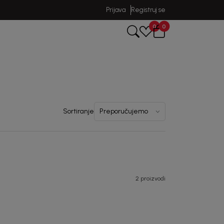
Prijava
Registruj se
0
0
Sortiranje
2 proizvodi