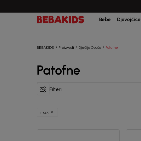
Bebe
Djevojčice
BEBAKIDS
Proizvodi
Dječija Obuća
Patofne
Patofne
Filteri
muski