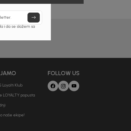
letter.
a i da se slažem sa
AJAMO
FOLLOW US
 Loyalti Klub
je LOYALTY popusta
nji
io naše ekipe!