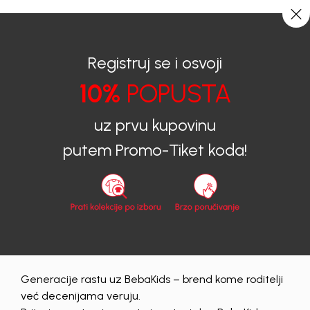
0
0
Registruj se i osvoji
10%
POPUSTA
BEBAKIDS
Proizvodi
Dječija Odjeća
Bodi
Bodi za bebe
uz prvu kupovinu
Bodi za bebe
putem Promo-Tiket koda!
zenski
56
62
68
74
80
86
Obriši sve
25 proizvodi
Generacije rastu uz BebaKids – brend kome roditelji
20
%
50
%
već decenijama veruju.