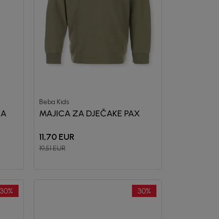
Beba Kids
KA
MAJICA ZA DJEČAKE PAX
11,70
EUR
19,51
EUR
30
%
30
%