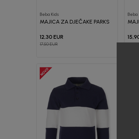
Beba Kids
Beba 
MAJICA ZA DJEČAKE PARKS
MAJ
12,30
EUR
15,9
17,50
EUR
19,90