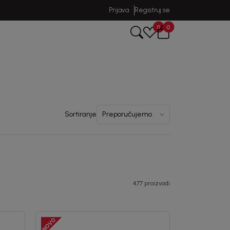
Prijava
Registruj se
0
0
Sortiranje
477 proizvodi