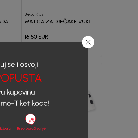
Beba Kids
ADA
MAJICA ZA DJEČAKE VUKI
16,50
EUR
uj se i osvoji
OPUSTA
vu kupovinu
mo-Tiket koda!