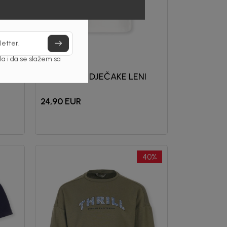
letter.
a i da se slažem sa
Beba Kids
IC
MAJICA ZA DJEČAKE LENI
24,90
EUR
40
%