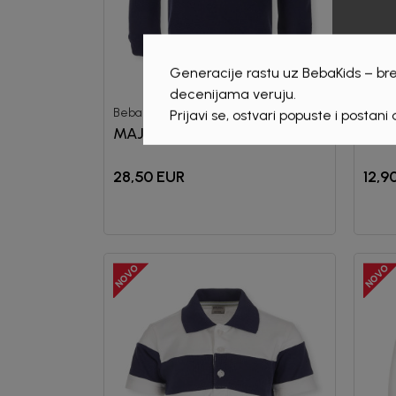
Generacije rastu uz BebaKids – bre
decenijama veruju.
Beba Kids
Beba 
Prijavi se, ostvari popuste i postani
MAJICA ZA DJEČAKE
MAJ
28,50
EUR
12,9