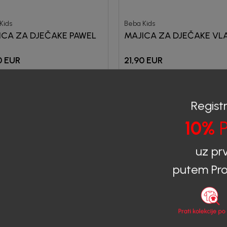
Kids
Beba Kids
ICA ZA DJEČAKE PAWEL
MAJICA ZA DJEČAKE VL
0
EUR
21,90
EUR
EUR
Registr
10%
P
uz pr
putem Pro