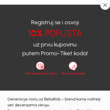
0
0
Registruj se i osvoji
10%
POPUSTA
BEBAKIDS
Proizvodi
Dječija Odjeća
uz prvu kupovinu
Dječija Odjeća
putem Promo-Tiket koda!
muski
56
62
68
74
80
86
Obriši sve
209 proizvodi
Generacije rastu uz BebaKids – brend kome roditelji
već decenijama veruju.