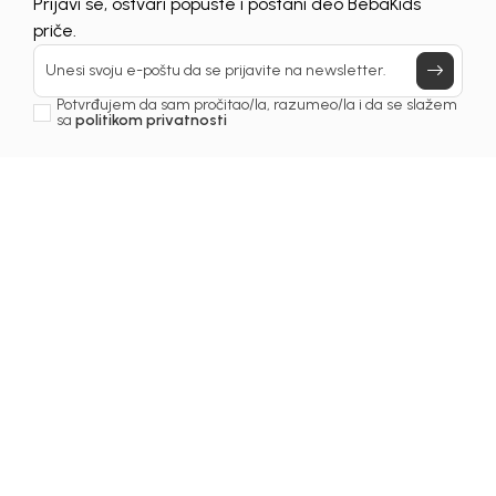
Prijavi se, ostvari popuste i postani deo BebaKids
priče.
Unesi svoju e-poštu da se prijavite na newsletter.
Potvrđujem da sam pročitao/la, razumeo/la i da se slažem
sa
politikom privatnosti
Beba Kids
Beba Kids
MAJICA ZA DJEČAKE
MAJICA ZA DJEČAKE
BASIC
BASIC
11,90
EUR
11,90
EUR
DODAJ U KORPU
DODAJ U KORPU