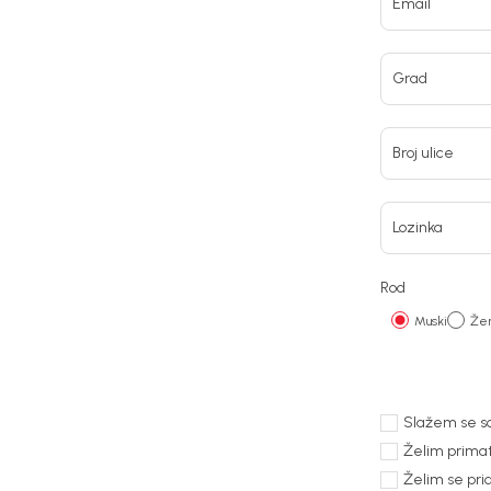
Email
Grad
Broj ulice
Lozinka
Rod
Muski
Žen
Slažem se sa
Želim prima
Želim se prid