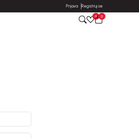
Prijava
Registruj se
0
0