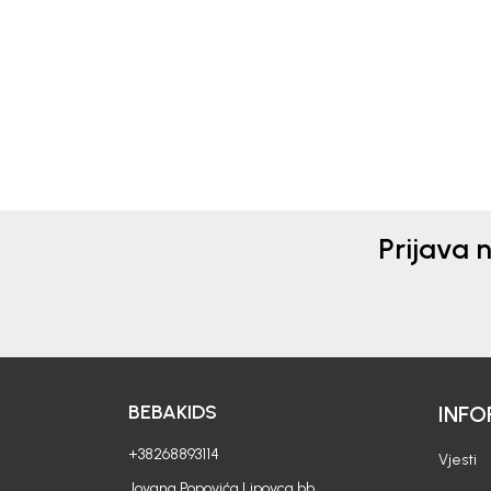
Prijava 
BEBAKIDS
INFO
+38268893114
Vjesti
Jovana Popovića Lipovca bb