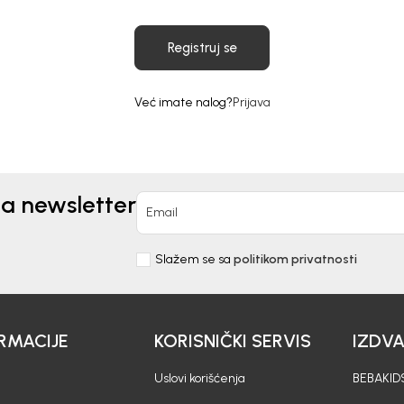
Registruj se
Već imate nalog?
Prijava
na newsletter
Email
Slažem se sa
politikom privatnosti
RMACIJE
KORISNIČKI SERVIS
IZDV
Uslovi korišćenja
BEBAKIDS