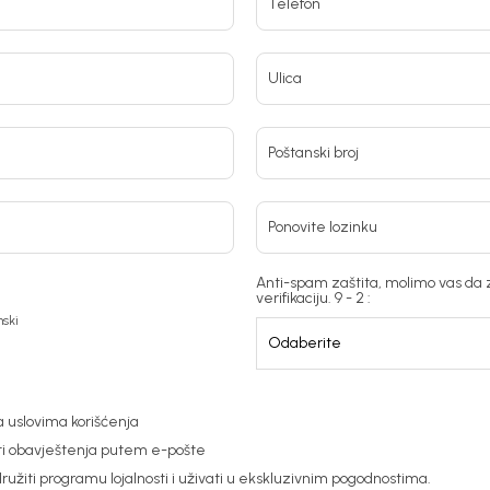
Telefon
Ulica
Poštanski broj
Ponovite lozinku
Anti-spam zaštita, molimo vas da 
verifikaciju. 9 - 2 :
ski
 uslovima korišćenja
ti obavještenja putem e-pošte
ružiti programu lojalnosti i uživati ​​u ekskluzivnim pogodnostima.