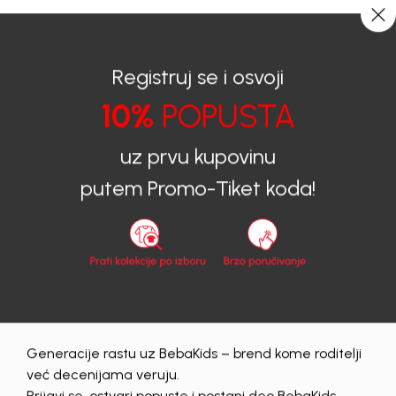
0
0
Registruj se i osvoji
10%
POPUSTA
BEBAKIDS
Proizvodi
uz prvu kupovinu
Calvin Klein | Guess |
putem Promo-Tiket koda!
Tommy Hilfiger | Proizvodi
calvin-klein
guess
tommy-hilfiger
muski
Obriši sve
47 proizvodi
Generacije rastu uz BebaKids – brend kome roditelji
već decenijama veruju.