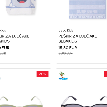
nd kome roditelji već
Unesi svoju e-poštu da se prijavite na news
Potvrđujem da sam pročitao/la, razumeo/l
Kids
Beba Kids
 deo BebaKids priče.
politikom privatnosti
KIR ZA DJEČAKE
PEŠKIR ZA DJEČAKE
AKIDS
BEBAKIDS
0
EUR
15,30
EUR
EUR
21,90
EUR
30
%