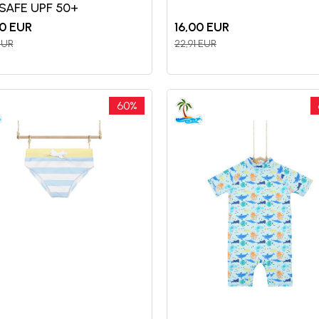
SAFE UPF 50+
0
EUR
16,00
EUR
EUR
22,91
EUR
60
%