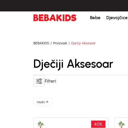
Bebe
Djevojčice
BEBAKIDS
Proizvodi
Dječiji Aksesoar
Dječiji Aksesoar
Filteri
muski
40
%