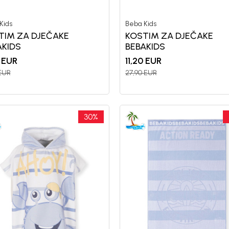
Kids
Beba Kids
TIM ZA DJEČAKE
KOSTIM ZA DJEČAKE
AKIDS
BEBAKIDS
EUR
11,20
EUR
EUR
27,90
EUR
Registr
30
%
10%
P
uz pr
putem Pro