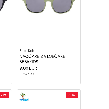
Beba Kids
NAOČARE ZA DJEČAKE
BEBAKIDS
9,00
EUR
12,90
EUR
30
%
30
%