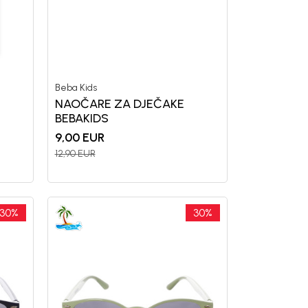
letter.
a i da se slažem sa
Beba Kids
NAOČARE ZA DJEČAKE
BEBAKIDS
9,00
EUR
12,90
EUR
30
%
30
%