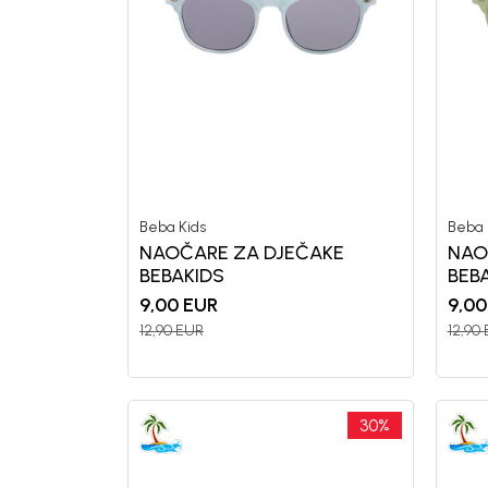
Beba Kids
Beba 
NAOČARE ZA DJEČAKE
NAO
BEBAKIDS
BEB
9,00
EUR
9,00
12,90
EUR
12,90
30
%