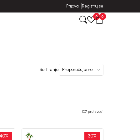
Prijava
Registruj se
0
0
Sortiranje
107 proizvodi
40
%
30
%