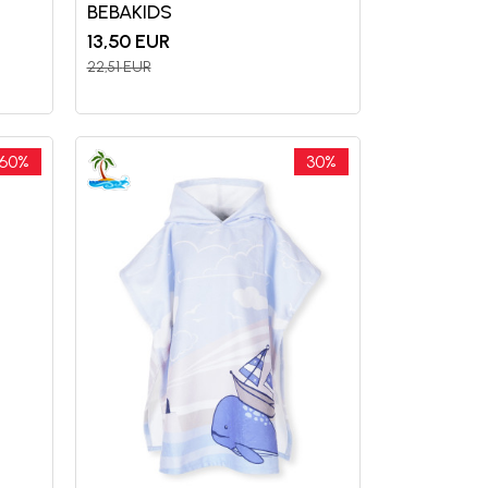
BEBAKIDS
13,50
EUR
22,51
EUR
60
%
30
%