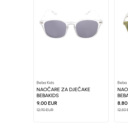
Beba Kids
Beba 
NAOČARE ZA DJEČAKE
NAO
BEBAKIDS
BEB
9,00
EUR
8,80
12,90
EUR
12,50