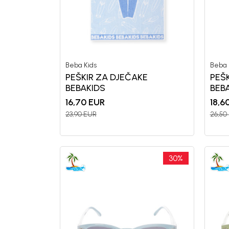
Generacije rastu uz BebaKids – bre
decenijama veruju.
Beba Kids
Beba 
Prijavi se, ostvari popuste i postani
PEŠKIR ZA DJEČAKE
PEŠ
BEBAKIDS
BEB
16,70
EUR
18,6
23,90
EUR
26,50
30
%