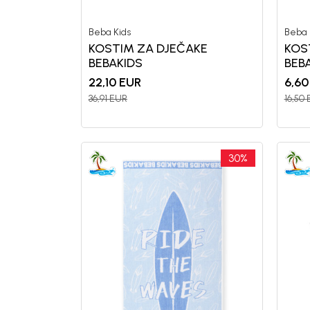
Beba Kids
Beba 
KOSTIM ZA DJEČAKE
KOS
BEBAKIDS
BEB
22,10
EUR
6,60
36,91
EUR
16,50
30
%