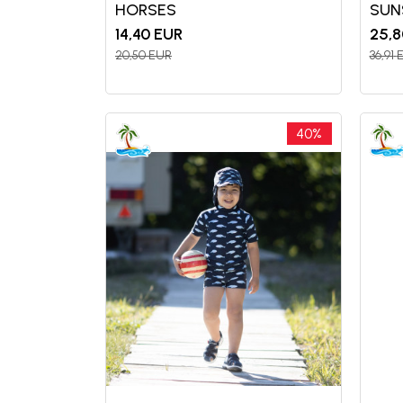
HORSES
SUN
14,40
EUR
25,8
20,50
EUR
36,91
40
%