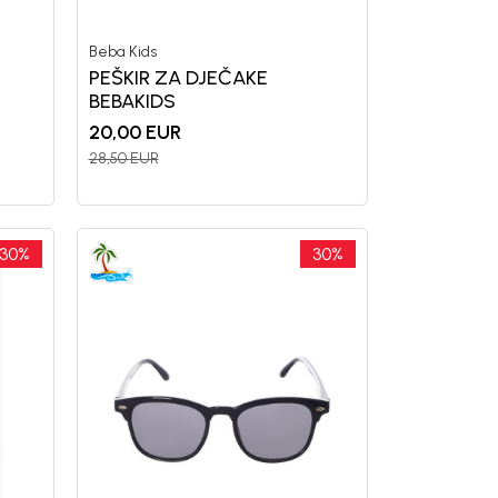
Beba Kids
PEŠKIR ZA DJEČAKE
BEBAKIDS
20,00
EUR
28,50
EUR
uj se i osvoji
30
%
30
%
OPUSTA
vu kupovinu
mo-Tiket koda!