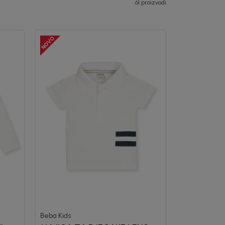
61 proizvodi
Beba Kids