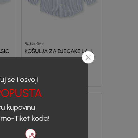
Beba Kids
ASIC
KOŠULJA ZA DJECAKE LAJL
29,50
EUR
uj se i osvoji
OPUSTA
vu kupovinu
mo-Tiket koda!