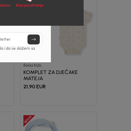
letter.
a i da se slažem sa
Beba Kids
KOMPLET ZA DJEČAKE
MATEJA
21,90
EUR