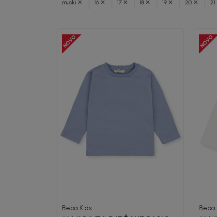
muski
16
17
18
19
20
21
Beba Kids
Beba 