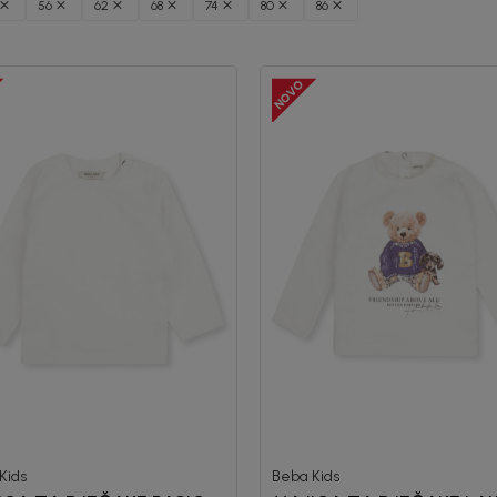
56
62
68
74
80
86
Kids
Beba Kids