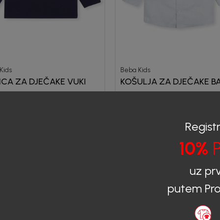
Kids
Beba Kids
ICA ZA DJEČAKE VUKI
KOŠULJA ZA DJEČAKE B
0
EUR
25,90
EUR
Registr
10%
P
uz pr
putem Pro