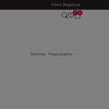
Prijava
Registruj se
0
0
Sortiranje