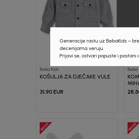
Generacije rastu uz BebaKids – bre
decenijama veruju.
Prijavi se, ostvari popuste i postani
Beba Kids
Beba 
KOŠULJA ZA DJEČAKE VULE
KOM
MIH
31,90
EUR
28,5