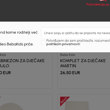
nd kome roditelji već
Unesi svoju e-poštu da se prijavite na news
Potvrđujem da sam pročitao/la, razumeo/l
 deo BebaKids priče.
politikom privatnosti
Kids
Beba Kids
BINEZON ZA DJEČAKE
KOMPLET ZA DJEČAKE
AJLO
MARTIN
0
EUR
26,50
EUR