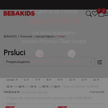
0
0
Registruj se i osvoji
10%
POPUSTA
BEBAKIDS
Proizvodi
Dječija Odjeća
Prsluci
uz prvu kupovinu
Prsluci
putem Promo-Tiket koda!
zenski
16
17
18
19
20
21
56
62
68
74
80
86
Obriši sve
4 proizvodi
Generacije rastu uz BebaKids – brend kome roditelji
već decenijama veruju.