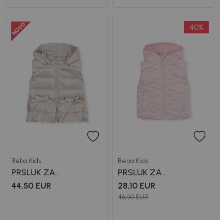
40
%
Beba Kids
Beba Kids
PRSLUK ZA
PRSLUK ZA
DJEVOJČICE BEBAKIDS
DJEVOJČICE BEBAKIDS
44,50
EUR
28,10
EUR
46,90
EUR