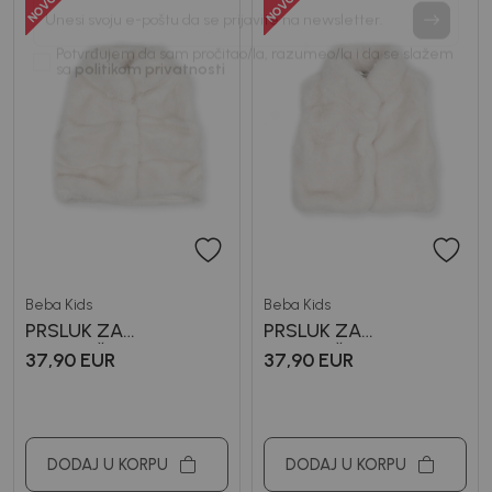
Prijavi se, ostvari popuste i postani deo BebaKids
priče.
Unesi svoju e-poštu da se prijavite na newsletter.
Potvrđujem da sam pročitao/la, razumeo/la i da se slažem
sa
politikom privatnosti
Beba Kids
Beba Kids
PRSLUK ZA
PRSLUK ZA
DJEVOJČICE LIKI
DJEVOJČICE LILLIAN
37,90
EUR
37,90
EUR
DODAJ U KORPU
DODAJ U KORPU