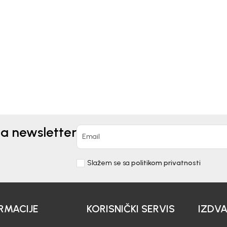
Kids
Beba Kids
MUDE ZA DJEČAKE
BERMUDE ZA DJEČAKE D
IBOR
0
EUR
14,30
EUR
EUR
23,90
EUR
na newsletter
Email
Slažem se sa
politikom privatnosti
RMACIJE
KORISNIČKI SERVIS
IZDV