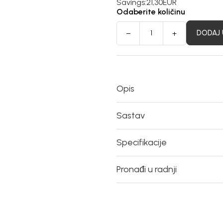
Savings:
21,30
EUR
Odaberite količinu
DODAJ 
Opis
Sastav
Specifikacije
Pronađi u radnji