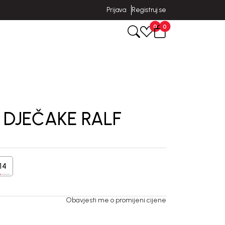
Prijava
Registruj se
0
0
 DJEČAKE RALF
14
Obavjesti me o promijeni cijene