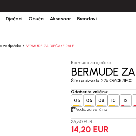
Dječaci
Obuća
Aksesoar
Brendovi
e za dječake
BERMUDE ZA DJEČAKE RALF
Bermude za dječake
BERMUDE ZA
60
%
Šifra proizvoda:
2261OM0B21P00
Odaberite veličinu
:
05
06
08
10
12
Vodič za veličinu
35,50
EUR
14,20
EUR