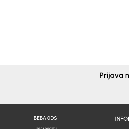
Beba Kids
Beba 
BERMUDE ZA DJEČAKE
BER
LENARD
DAL
39,90
EUR
10,5
17,50
Prijava 
BEBAKIDS
INFO