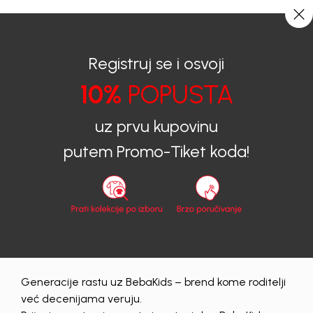
0
0
Registruj se i osvoji
10%
POPUSTA
BEBAKIDS
Proizvodi
Dječiji Aksesoar
Naočare
uz prvu kupovinu
Naočare
putem Promo-Tiket koda!
zenski
Obriši sve
13 proizvodi
Generacije rastu uz BebaKids – brend kome roditelji
30
%
30
%
već decenijama veruju.