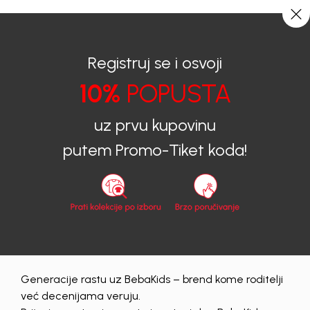
0
0
Registruj se i osvoji
10%
POPUSTA
BEBAKIDS
Proizvodi
Dječija Odjeća
Šortsevi
uz prvu kupovinu
Šortsevi
putem Promo-Tiket koda!
zenski
Obriši sve
27 proizvodi
Generacije rastu uz BebaKids – brend kome roditelji
50
%
već decenijama veruju.