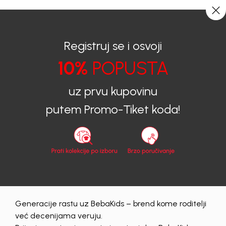
0
0
Registruj se i osvoji
10%
POPUSTA
BEBAKIDS
Proizvodi
uz prvu kupovinu
ODJEĆA ZA DJEVOJČICE
putem Promo-Tiket koda!
5-14
ODJEĆA ZA DJEVOJČICE 5-14
Generacije rastu uz BebaKids – brend kome roditelji
već decenijama veruju.
Obriši sve
335 proizvodi