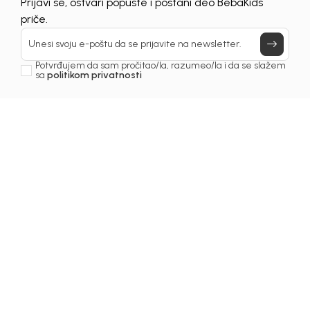
Prijavi se, ostvari popuste i postani deo BebaKids
priče.
Unesi svoju e-poštu da se prijavite na newsletter.
Potvrđujem da sam pročitao/la, razumeo/la i da se slažem
sa
politikom privatnosti
Beba Kids
Beba Kids
MAJICA ZA
MAJICA ZA
DJEVOJČICE ALISA
DJEVOJČICE BASIC
26,50
EUR
13,90
EUR