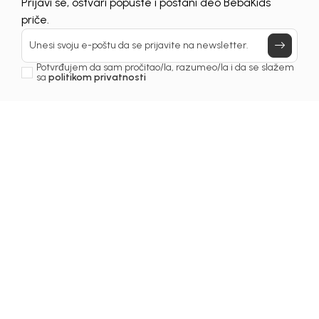
Prijavi se, ostvari popuste i postani deo BebaKids
priče.
Unesi svoju e-poštu da se prijavite na newsletter.
Potvrđujem da sam pročitao/la, razumeo/la i da se slažem
sa
politikom privatnosti
Beba Kids
Beba Kids
JAKNA ZA DJEČAKE
JAKNA ZA DJEČAKE
BEBAKIDS
BEBAKIDS
60,50
EUR
66,50
EUR
DODAJ U KORPU
DODAJ U KORPU