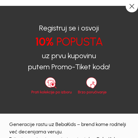
0
0
Registruj se i osvoji
10%
POPUSTA
BEBAKIDS
Proizvodi
Dječija Odjeća
Jakne
uz prvu kupovinu
Jakne
putem Promo-Tiket koda!
muski
Obriši sve
15 proizvodi
Generacije rastu uz BebaKids – brend kome roditelji
već decenijama veruju.