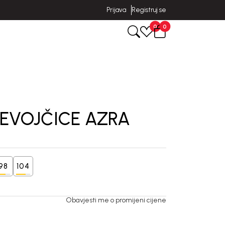
Prijava
Registruj se
0
0
JEVOJČICE AZRA
98
104
Obavjesti me o promijeni cijene