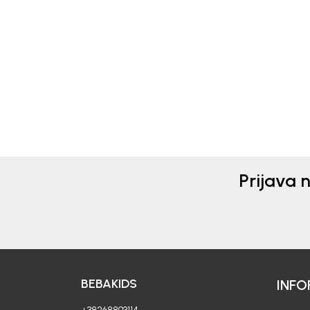
Beba Kids
Beba 
ŠORTS ZA DJEVOJČICE
ŠOR
ALINA
DAR
33,50
EUR
15,3
21,90
Prijava 
BEBAKIDS
INFO