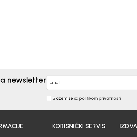
Kids
Beba Kids
TS ZA DJEVOJČICE
ŠORTS ZA DJEVOJČICE
IA
DOROTI
0
EUR
21,60
EUR
EUR
30,90
EUR
na newsletter
Email
Slažem se sa
politikom privatnosti
RMACIJE
KORISNIČKI SERVIS
IZDV