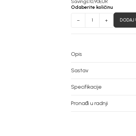
Savings:
10,90
EUR
Odaberite količinu
DODAJ 
Opis
Sastav
Specifikacije
Pronađi u radnji