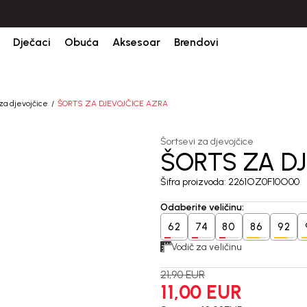
Dječaci
Obuća
Aksesoar
Brendovi
za djevojčice
ŠORTS ZA DJEVOJČICE AZRA
Šortsevi za djevojčice
ŠORTS ZA D
50
%
Šifra proizvoda:
2261OZ0F10O00
Odaberite veličinu
:
62
74
80
86
92
Vodič za veličinu
21,90
EUR
11,00
EUR