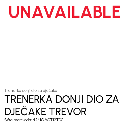
UNAVAILABLE
Unesi svoju e-poštu da se prijavite na newsletter.
Potvrđujem da sam pročitao/la, razumeo/la i da se slažem
sa
politikom privatnosti
1
/
7
Trenerke donji dio za dječake
TRENERKA DONJI DIO ZA
DJEČAKE TREVOR
Šifra proizvoda:
4241OM0T12T00