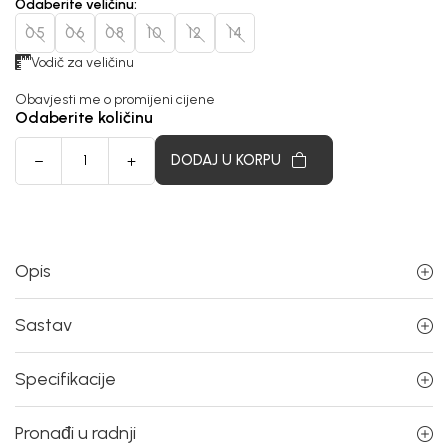
Odaberite veličinu
:
05
06
08
10
12
14
Vodič za veličinu
Obavjesti me o promijeni cijene
Odaberite količinu
DODAJ U KORPU
Opis
Sastav
Specifikacije
Pronađi u radnji