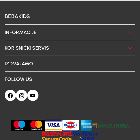
BEBAKIDS
INFORMACIJE
KORISNIČKI SERVIS
IZDVAJAMO
FOLLOW US
Ova web-stranica koristi kolačiće
Poštovani korisniče, naš sajt koristi cookies (kolačiće) u cilju poboljšanja