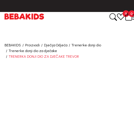
Registruj se i osvoji
0
0
10%
POPUSTA
uz prvu kupovinu
BEBAKIDS
Proizvodi
Dječija Odjeća
Trenerke donji dio
putem Promo-Tiket koda!
Trenerke donji dio za dječake
TRENERKA DONJI DIO ZA DJEČAKE TREVOR
Generacije rastu uz BebaKids – brend kome roditelji
već decenijama veruju.
Prijavi se, ostvari popuste i postani deo BebaKids
priče.