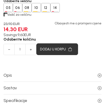
Odaberite veličinu
:
05
06
08
10
12
14
Vodič za veličinu
Obavjesti me o promijeni cijene
23,90
EUR
14,30
EUR
Savings:
9,60
EUR
Odaberite količinu
DODAJ U KORPU
Opis
Sastav
Specifikacije