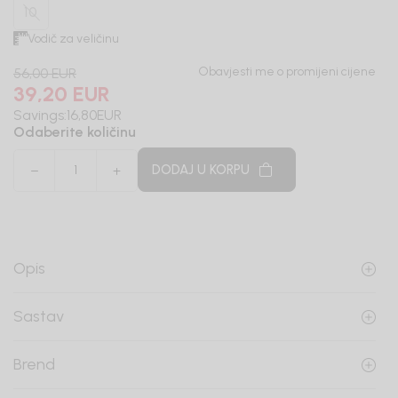
10
Vodič za veličinu
Obavjesti me o promijeni cijene
56,00
EUR
39,20
EUR
Savings:
16,80
EUR
Odaberite količinu
DODAJ U KORPU
Opis
Sastav
Brend