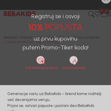
0
0
Registruj se i osvoji
10%
POPUSTA
BEBAKIDS
Proizvodi
Dječija Odjeća
Šortsevi
Šortsevi za dječake
ŠORTS ZA DJEČAKE TOMMY HILFIGER
uz prvu kupovinu
putem Promo-Tiket koda!
30
%
Generacije rastu uz BebaKids – brend kome roditelji
već decenijama veruju.