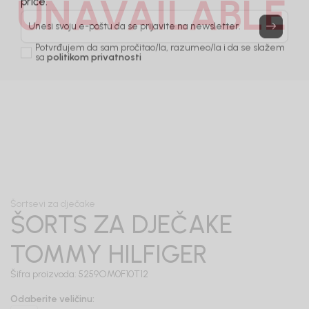
UNAVAILABLE
Prijavi se, ostvari popuste i postani deo BebaKids
priče.
Unesi svoju e-poštu da se prijavite na newsletter.
Potvrđujem da sam pročitao/la, razumeo/la i da se slažem
sa
politikom privatnosti
1
/
6
Šortsevi za dječake
ŠORTS ZA DJEČAKE
TOMMY HILFIGER
Šifra proizvoda:
5259OM0F10T12
Odaberite veličinu
: