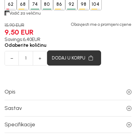
62
68
74
80
86
92
98
104
Vodič za veličinu
Obavjesti me o promijeni cijene
15,90
EUR
9,50
EUR
Savings:
6,40
EUR
Odaberite količinu
DODAJ U KORPU
Opis
Sastav
Specifikacije