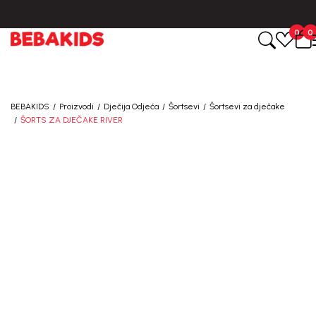
0
0
BEBAKIDS
Proizvodi
Dječija Odjeća
Šortsevi
Šortsevi za dječake
ŠORTS ZA DJEČAKE RIVER
40
%