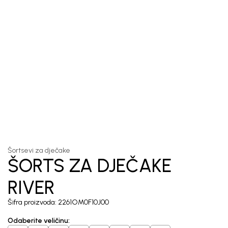
1
/
5
Šortsevi za dječake
ŠORTS ZA DJEČAKE
RIVER
Šifra proizvoda:
2261OM0F10J00
Odaberite veličinu
: