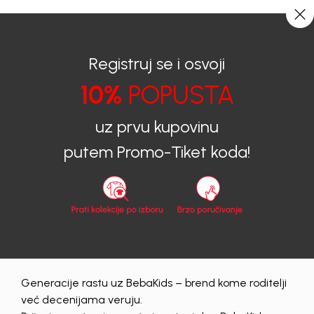
0
0
Registruj se i osvoji
10%
POPUSTA
BEBAKIDS
Proizvodi
uz prvu kupovinu
FINALNI POPUSTI
putem Promo-Tiket koda!
FINALNI POPUSTI
Generacije rastu uz BebaKids – brend kome roditelji
Obriši sve
153 proizvodi
već decenijama veruju.