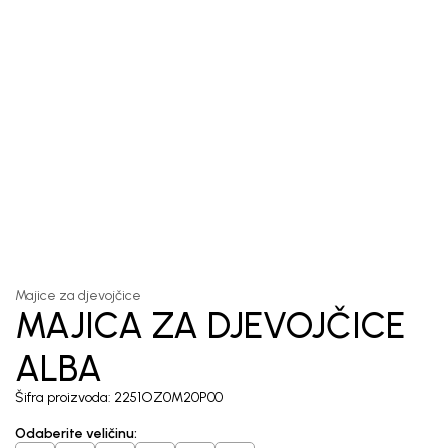
1
/
5
Majice za djevojčice
MAJICA ZA DJEVOJČICE
ALBA
Šifra proizvoda:
2251OZ0M20P00
Odaberite veličinu
: