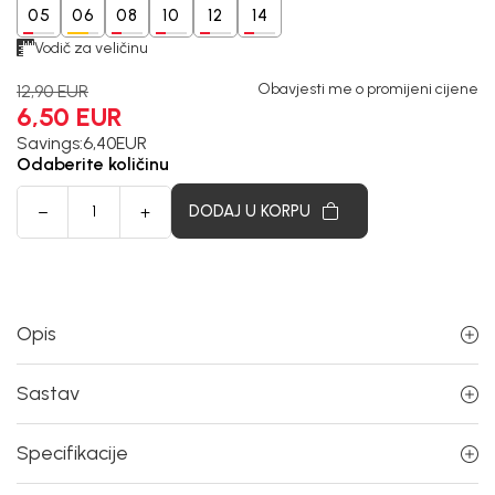
05
06
08
10
12
14
Vodič za veličinu
Obavjesti me o promijeni cijene
12,90
EUR
6,50
EUR
Savings:
6,40
EUR
Odaberite količinu
DODAJ U KORPU
Opis
Sastav
Specifikacije