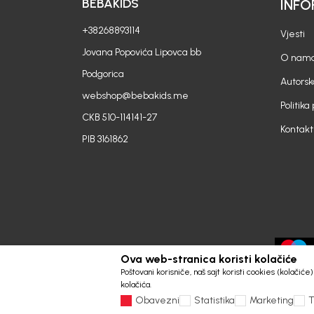
BEBAKIDS
INFO
+38268893114
Vjesti
Jovana Popovića Lipovca bb
O nam
Podgorica
Autorsk
webshop@bebakids.me
Politika
CKB 510-114141-27
Kontakt
PIB 3161862
Ova web-stranica koristi kolačiće
Poštovani korisniče, naš sajt koristi cookies (kolačić
kolačića.
Obavezni
Statistika
Marketing
T