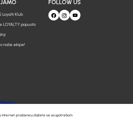
AJAMO
FOLLOW US
 Loyalti Klub
je LOYALTY popusta
nji
io naše ekipe!
 našu Internet prodavnicu slažete se sa upotrebom