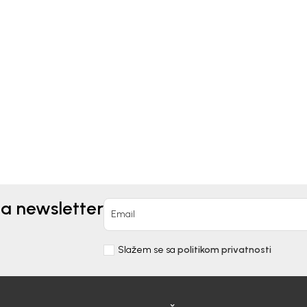
Kids
Beba Kids
ICA ZA DJEVOJČICE
MAJICA ZA DJEVOJČICE
IC
BASIC
0
EUR
11,90
EUR
na newsletter
Email
Slažem se sa
politikom privatnosti