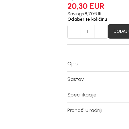
20,30
EUR
Savings:
8,70
EUR
Odaberite količinu
DODAJ 
Opis
Sastav
Specifikacije
Pronađi u radnji