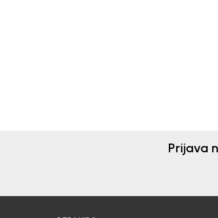
Beba Kids
Beba 
MAJICA ZA DJEVOJČICE
MAJ
BASIC
BAS
13,90
EUR
13,9
Prijava 