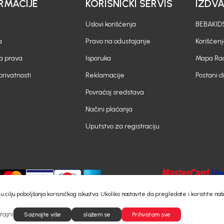
RMACIJE
KORISNIČKI SERVIS
IZDV
Uslovi korišćenja
BEBAKIDS
a
Pravo na odustajanje
Korišćen
a prava
Isporuka
Mapa Rad
 privatnosti
Reklamacije
Postani d
Povraćaj sredstava
Načini plaćanja
Uputstvo za registraciju
e) u cilju poboljšanja korisničkog iskustva. Ukoliko nastavite da pregledate i koristite
rajni
©2026
Saznajte više
https://www.bebakids.me
slažem se
Powered by
Prihvatam sve
NB SOFT
Sva prava pridržana.