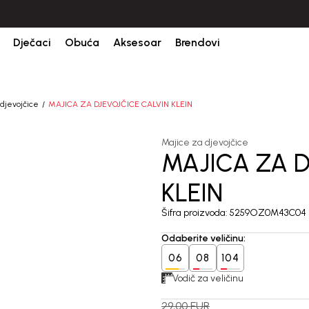
Dječaci
Obuća
Aksesoar
Brendovi
djevojčice
MAJICA ZA DJEVOJČICE CALVIN KLEIN
Majice za djevojčice
MAJICA ZA D
30
%
KLEIN
Šifra proizvoda:
5259OZ0M43C04
Odaberite veličinu
:
06
08
104
Vodič za veličinu
29,00
EUR