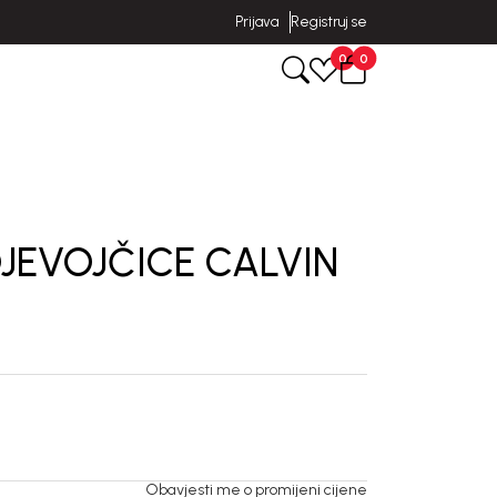
Prijava
Registruj se
0
0
JEVOJČICE CALVIN
Obavjesti me o promijeni cijene