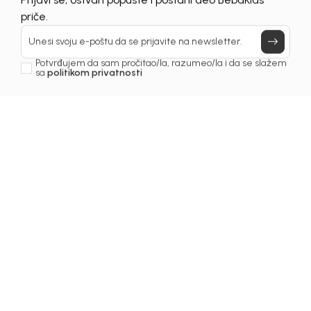
Prijavi se, ostvari popuste i postani deo BebaKids
priče.
Unesi svoju e-poštu da se prijavite na newsletter.
Potvrđujem da sam pročitao/la, razumeo/la i da se slažem
sa
politikom privatnosti
1
/
5
Majice za djevojčice
MAJICA ZA DJEVOJČICE
AGATA
Šifra proizvoda:
2251OZ0M20J00
Odaberite veličinu
: