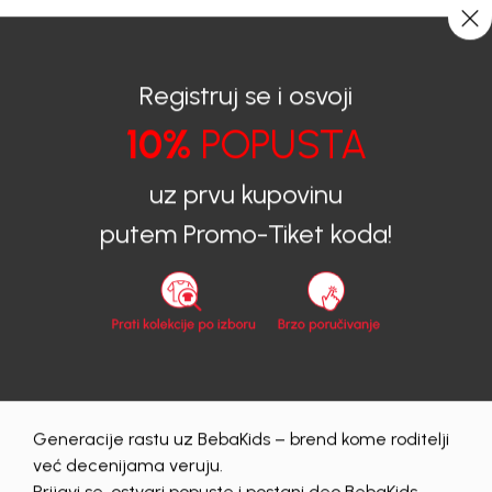
0
0
Registruj se i osvoji
10%
POPUSTA
BEBAKIDS
Proizvodi
Dječija Odjeća
Majice
Majice za djevojčice
MAJICA ZA DJEVOJČICE AGATA
uz prvu kupovinu
putem Promo-Tiket koda!
60
%
Generacije rastu uz BebaKids – brend kome roditelji
već decenijama veruju.