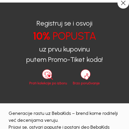
0
0
Registruj se i osvoji
10%
POPUSTA
BEBAKIDS
Proizvodi
Dječija Odjeća
Majice
Majice za dječake
MAJICA ZA DJEČAKE KAI
uz prvu kupovinu
putem Promo-Tiket koda!
30
%
Generacije rastu uz BebaKids – brend kome roditelji
već decenijama veruju.