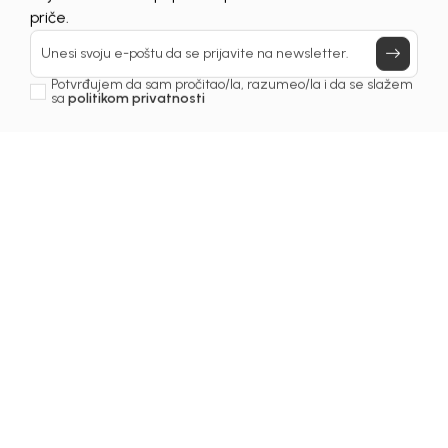
Prijavi se, ostvari popuste i postani deo BebaKids
priče.
Unesi svoju e-poštu da se prijavite na newsletter.
Potvrđujem da sam pročitao/la, razumeo/la i da se slažem
sa
politikom privatnosti
1
/
6
Majice za dječake
MAJICA ZA DJEČAKE KAI
Šifra proizvoda:
2251OM0M43M00
Odaberite veličinu
:
62
74
86
92
104