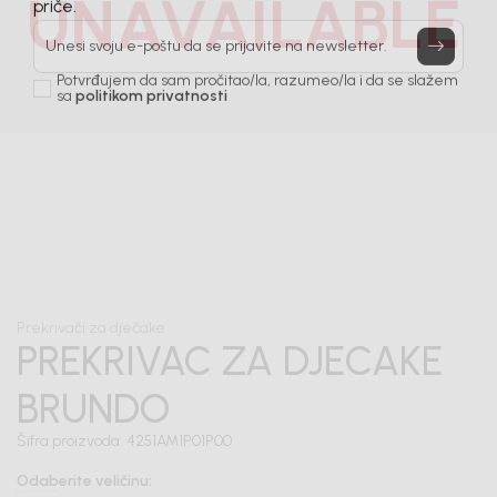
UNAVAILABLE
Prijavi se, ostvari popuste i postani deo BebaKids
priče.
Unesi svoju e-poštu da se prijavite na newsletter.
Potvrđujem da sam pročitao/la, razumeo/la i da se slažem
sa
politikom privatnosti
1
/
4
Prekrivači za dječake
PREKRIVAC ZA DJECAKE
BRUNDO
Šifra proizvoda:
4251AM1P01P00
Odaberite veličinu
: