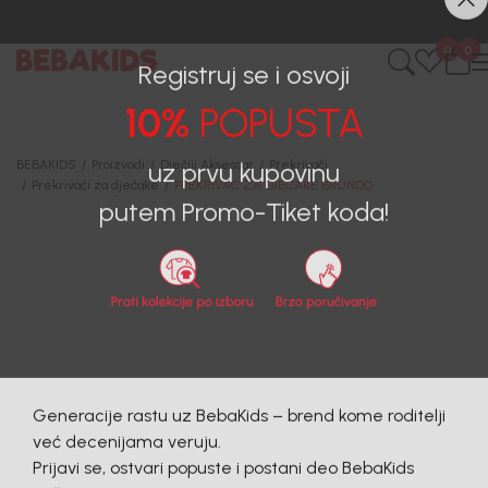
0
0
Registruj se i osvoji
10%
POPUSTA
BEBAKIDS
Proizvodi
Dječiji Aksesoar
Prekrivači
Prekrivači za dječake
PREKRIVAC ZA DJECAKE BRUNDO
uz prvu kupovinu
putem Promo-Tiket koda!
Generacije rastu uz BebaKids – brend kome roditelji
već decenijama veruju.