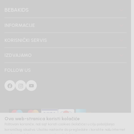
BEBAKIDS
INFORMACIJE
KORISNIČKI SERVIS
IZDVAJAMO
FOLLOW US
Ova web-stranica koristi kolačiće
Poštovani korisniče, naš sajt koristi cookies (kolačiće) u cilju poboljšanja
korisničkog iskustva. Ukoliko nastavite da pregledate i koristite našu Internet