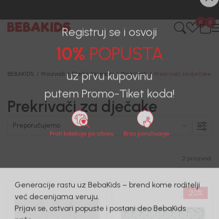
0
0
Registruj se i osvoji
10%
POPUSTA
BEBAKIDS
Proizvodi
Dječiji Aksesoar
Prekrivači
Prekrivači za dječake
uz prvu kupovinu
Prekrivači za dječake
putem Promo-Tiket koda!
2 proizvodi
20
%
Generacije rastu uz BebaKids – brend kome roditelji
već decenijama veruju.