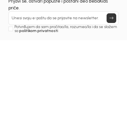
Prijavi se, ostvari popuste i postani deo BebaKids
priče.
Unesi svoju e-poštu da se prijavite na newsletter.
Potvrđujem da sam pročitao/la, razumeo/la i da se slažem
sa
politikom privatnosti
Izdvojeni proizvodi
50
%
30
%
Beba Kids
Beba Kids
Beba 