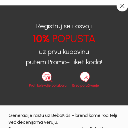
0
0
Registruj se i osvoji
10%
POPUSTA
uz prvu kupovinu
putem Promo-Tiket koda!
Generacije rastu uz BebaKids – brend kome roditelji
već decenijama veruju.