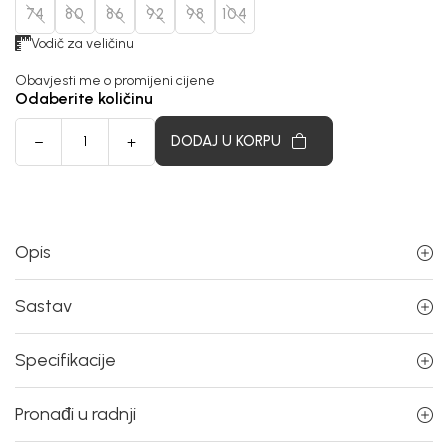
74
80
86
92
98
104
Vodič za veličinu
Obavjesti me o promijeni cijene
Odaberite količinu
DODAJ U KORPU
Opis
Sastav
Specifikacije
Pronađi u radnji