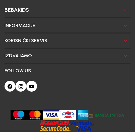
BEBAKIDS
INFORMACIJE
KORISNIČKI SERVIS
IZDVAJAMO
FOLLOW US
Ova web-stranica koristi kolačiće
Poštovani korisniče, naš sajt koristi cookies (kolačiće) u cilju poboljšanja
korisničkog iskustva. Ukoliko nastavite da pregledate i koristite našu Internet