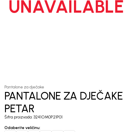
UNAVAILABLE
1
/
7
Pantalone za dječake
PANTALONE ZA DJEČAKE
PETAR
Šifra proizvoda:
3241OM0P21P01
Odaberite veličinu
: