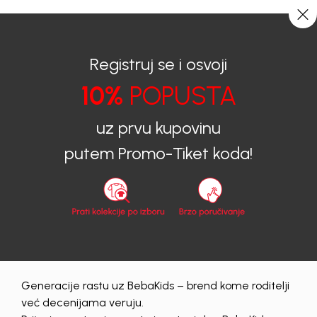
0
0
Registruj se i osvoji
10%
POPUSTA
BEBAKIDS
Proizvodi
Dječija Odjeća
Pantalone
Pantalone za dječake
uz prvu kupovinu
Pantalone za dječake
putem Promo-Tiket koda!
20 proizvodi
Generacije rastu uz BebaKids – brend kome roditelji
već decenijama veruju.