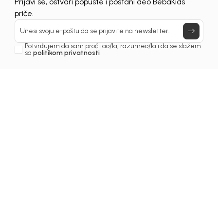
Prijavi se, ostvari popuste i postani deo BebaKids
priče.
Unesi svoju e-poštu da se prijavite na newsletter.
Potvrđujem da sam pročitao/la, razumeo/la i da se slažem
sa
politikom privatnosti
Beba Kids
Beba Kids
PANTALONE ZA
PANTALONE ZA
DJEČAKE ARON
DJEČAKE LEE
33,50
EUR
34,50
EUR
DODAJ U KORPU
DODAJ U KORPU
30
%