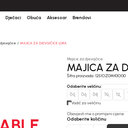
Dječaci
Obuća
Aksesoar
Brendovi
djevojčice
MAJICA ZA DJEVOJČICE LORA
Majice za djevojčice
MAJICA ZA D
Šifra proizvoda:
1251OZ0M43O00
Odaberite veličinu
:
05
06
08
10
12
Vodič za veličinu
Obavjesti me o promijeni cijene
ABLE
Odaberite količinu