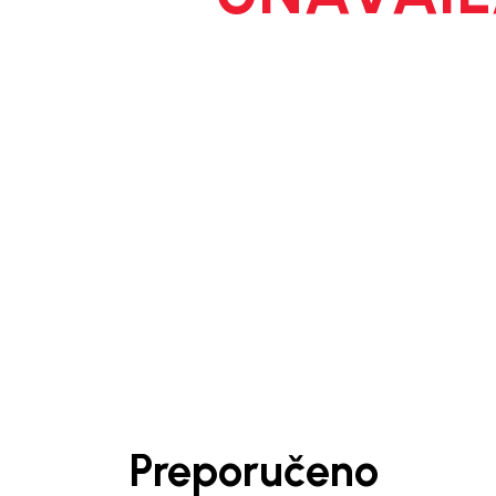
1
/
5
Preporučeno