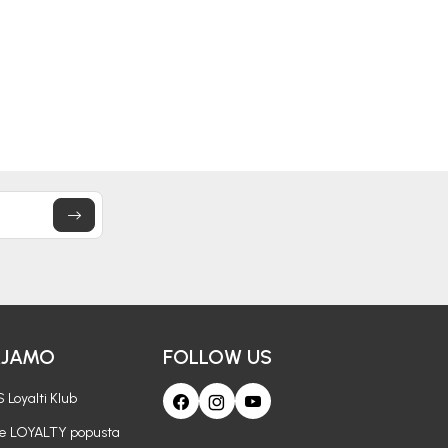
16,50
EUR
17,50
EUR
AJAMO
FOLLOW US
 Loyalti Klub
je LOYALTY popusta