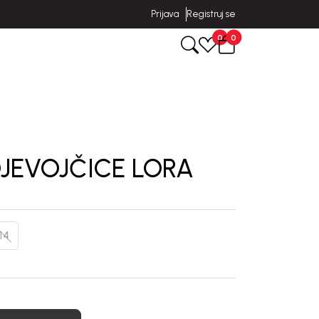
Prijava
Registruj se
0
0
JEVOJČICE LORA
14