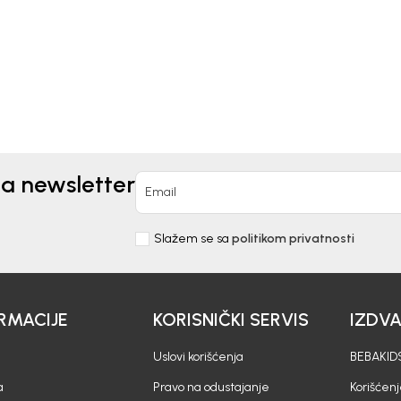
0
EUR
11,90
EUR
na newsletter
Email
Slažem se sa
politikom privatnosti
RMACIJE
KORISNIČKI SERVIS
IZDV
Uslovi korišćenja
BEBAKIDS
a
Pravo na odustajanje
Korišćen