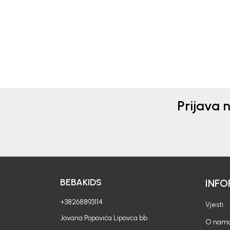
13,90
EUR
13,9
Prijava 
BEBAKIDS
INFO
+38268893114
Vjesti
Jovana Popovića Lipovca bb
O nam