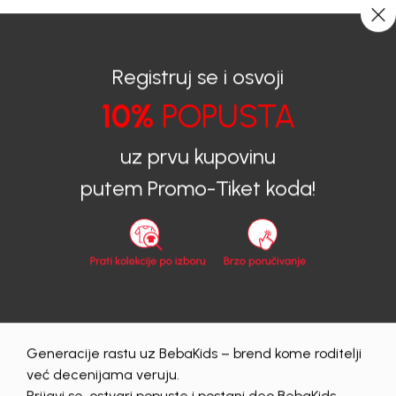
0
0
Registruj se i osvoji
10%
POPUSTA
BEBAKIDS
Proizvodi
Dječija Odjeća
Majice
Majice za djevojčice
MAJICA ZA DJEVOJČICE DODO
uz prvu kupovinu
putem Promo-Tiket koda!
50
%
Generacije rastu uz BebaKids – brend kome roditelji
već decenijama veruju.