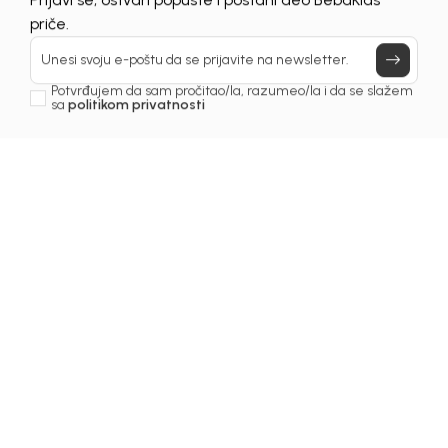
Prijavi se, ostvari popuste i postani deo BebaKids
priče.
Unesi svoju e-poštu da se prijavite na newsletter.
Potvrđujem da sam pročitao/la, razumeo/la i da se slažem
sa
politikom privatnosti
1
/
6
Majice za djevojčice
MAJICA ZA DJEVOJČICE
DODO
Šifra proizvoda:
2261OZ0M43O10
Odaberite veličinu
: