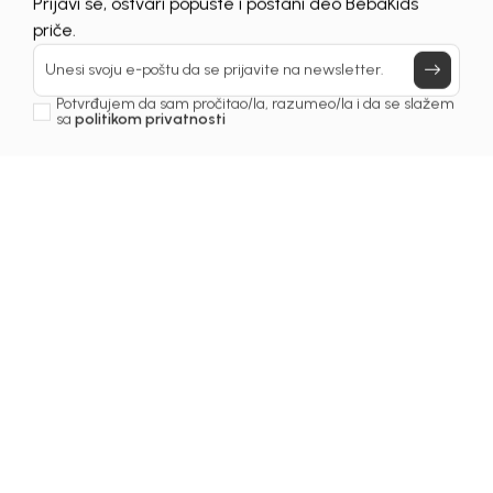
UNAVAILABLE
Prijavi se, ostvari popuste i postani deo BebaKids
priče.
Unesi svoju e-poštu da se prijavite na newsletter.
Potvrđujem da sam pročitao/la, razumeo/la i da se slažem
sa
politikom privatnosti
1
/
4
Duksevi za djevojčice
DUKS ZA DJEVOJČICE
CALVIN KLEIN
Šifra proizvoda:
6239OZ0D12R00
Odaberite veličinu
:
04
06
08
10
12
14