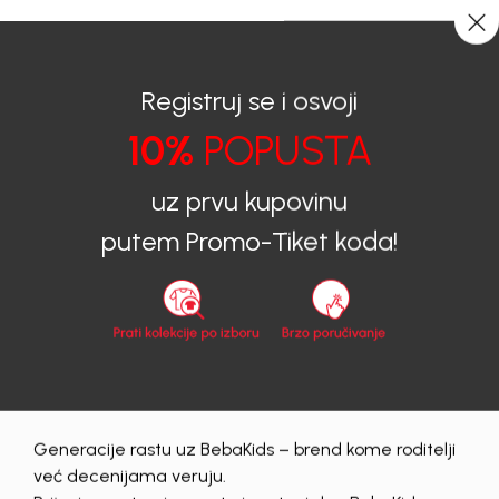
0
0
Registruj se i osvoji
10%
POPUSTA
BEBAKIDS
Proizvodi
Dječija Odjeća
Duksevi
Duksevi za djevojčice
DUKS ZA DJEVOJČICE CALVIN KLEIN
uz prvu kupovinu
putem Promo-Tiket koda!
Generacije rastu uz BebaKids – brend kome roditelji
već decenijama veruju.