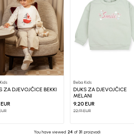
Kids
Beba Kids
S ZA DJEVOJČICE BEKKI
DUKS ZA DJEVOJČICE
MELANI
EUR
9,20
EUR
EUR
22,91
EUR
You have viewed
24
of
31
proizvodi