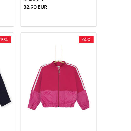
32,90
EUR
40
%
60
%