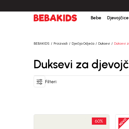
Bebe
Djevojčice
BEBAKIDS
Proizvodi
Dječija Odjeća
Duksevi
Duksevi z
Duksevi za djevojč
Filteri
60
%