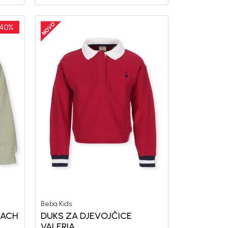
40
%
Beba Kids
EACH
DUKS ZA DJEVOJČICE
VALERIA