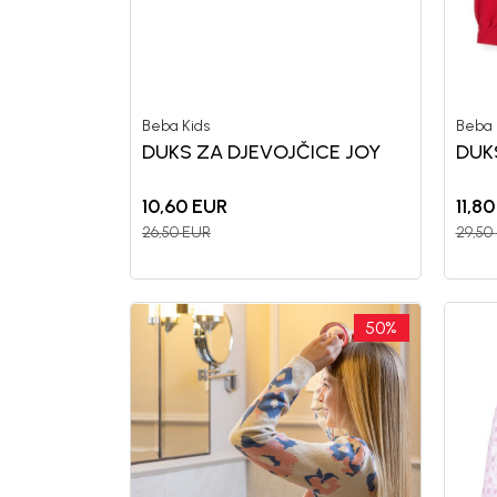
Generacije rastu uz BebaKids – bre
decenijama veruju.
Beba Kids
Beba 
Prijavi se, ostvari popuste i postani
DUKS ZA DJEVOJČICE JOY
DUK
10,60
EUR
11,80
26,50
EUR
29,50
50
%