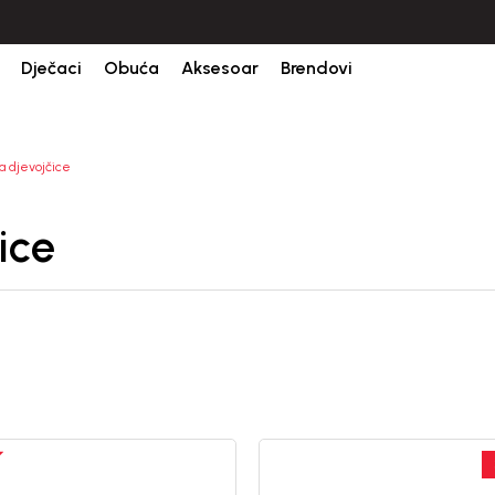
Dječaci
Obuća
Aksesoar
Brendovi
a djevojčice
ice