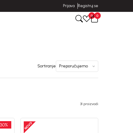
Prijava
Registruj se
0
0
Sortiranje
31 proizvodi
30
%