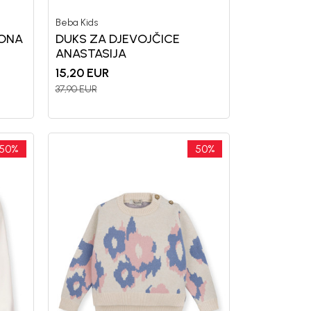
Beba Kids
MONA
DUKS ZA DJEVOJČICE
ANASTASIJA
15,20
EUR
37,90
EUR
uj se i osvoji
50
%
50
%
OPUSTA
vu kupovinu
mo-Tiket koda!