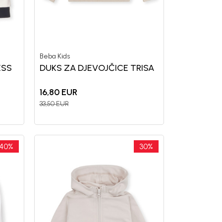
letter.
a i da se slažem sa
Beba Kids
ESS
DUKS ZA DJEVOJČICE TRISA
16,80
EUR
33,50
EUR
40
%
30
%