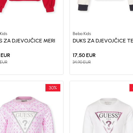
nd kome roditelji već
Unesi svoju e-poštu da se prijavite na news
Potvrđujem da sam pročitao/la, razumeo/l
Kids
Beba Kids
 deo BebaKids priče.
politikom privatnosti
S ZA DJEVOJČICE MERI
DUKS ZA DJEVOJČICE T
EUR
17,50
EUR
EUR
34,90
EUR
30
%