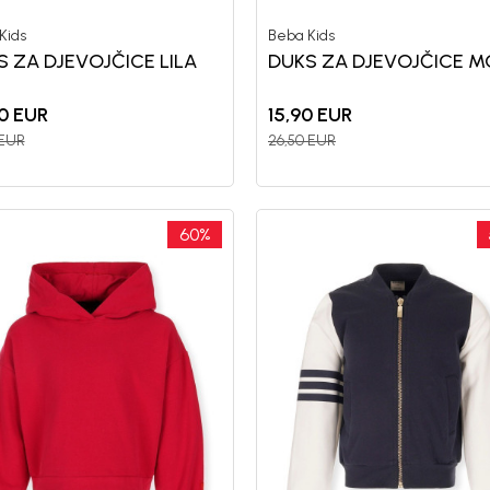
Kids
Beba Kids
S ZA DJEVOJČICE LILA
DUKS ZA DJEVOJČICE 
0
EUR
15,90
EUR
EUR
26,50
EUR
Registr
60
%
10%
P
uz pr
putem Pro