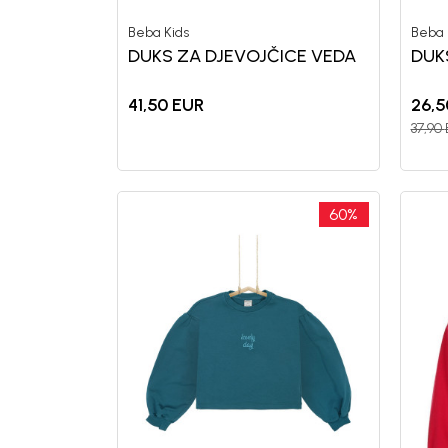
Beba Kids
Beba 
DUKS ZA DJEVOJČICE VEDA
DUK
41,50
EUR
26,5
37,90
60
%