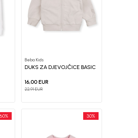
Beba Kids
DUKS ZA DJEVOJČICE BASIC
16,00
EUR
22,91
EUR
60
%
30
%