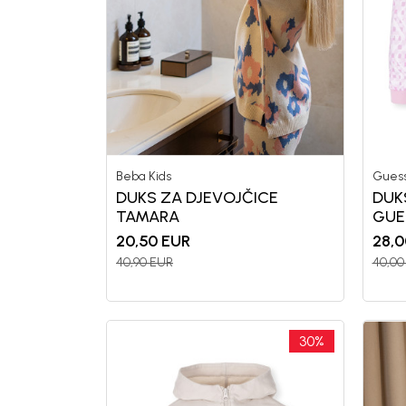
Beba Kids
Gues
DUKS ZA DJEVOJČICE
DUK
TAMARA
GUE
20,50
EUR
28,0
40,90
EUR
40,00
30
%