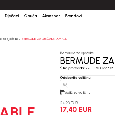
Dječaci
Obuća
Aksesoar
Brendovi
e za dječake
BERMUDE ZA DJEČAKE DONALD
Bermude za dječake
BERMUDE ZA
30
%
Šifra proizvoda:
2251OM0B22P02
Odaberite veličinu
:
86
Vodič za veličinu
24,90
EUR
ABLE
17,40
EUR