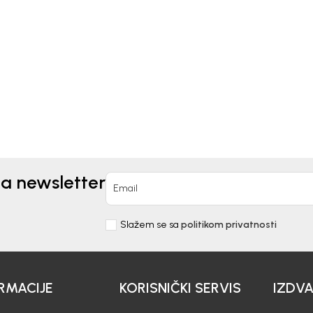
Kids
Beba Kids
MUDE ZA DJEČAKE
BERMUDE ZA DJEČAKE D
IBOR
0
EUR
14,30
EUR
EUR
23,90
EUR
na newsletter
Email
Slažem se sa
politikom privatnosti
RMACIJE
KORISNIČKI SERVIS
IZDV