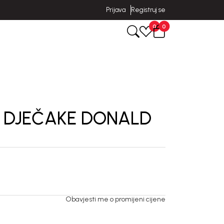
Prijava
Registruj se
0
0
 DJEČAKE DONALD
Obavjesti me o promijeni cijene