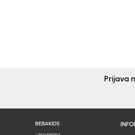
Beba Kids
Beba 
BERMUDE ZA DJEČAKE
BER
LENARD
DAL
39,90
EUR
10,5
17,50
Prijava 
BEBAKIDS
INFO