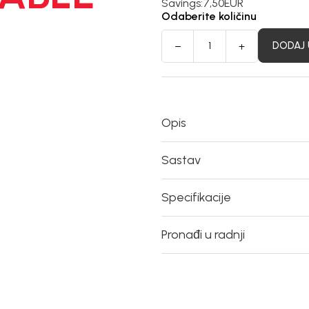
Savings:
7,50
EUR
Odaberite količinu
DODAJ 
Opis
Sastav
Specifikacije
Pronađi u radnji