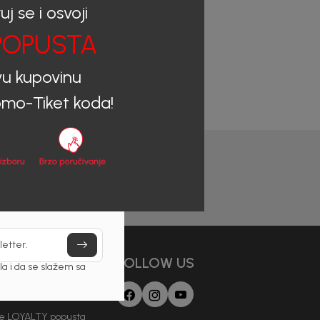
uj se i osvoji
OPUSTA
vu kupovinu
mo-Tiket koda!
letter.
AJAMO
FOLLOW US
a i da se slažem sa
 Loyalti Klub
je LOYALTY popusta