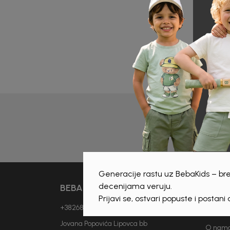
Prijava 
Generacije rastu uz BebaKids – bre
decenijama veruju.
BEBAKIDS
INFO
Prijavi se, ostvari popuste i postani
+38268893114
Vjesti
Jovana Popovića Lipovca bb
O nam