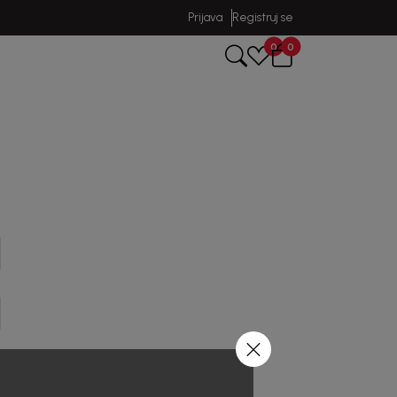
Prijava
Registruj se
0
0