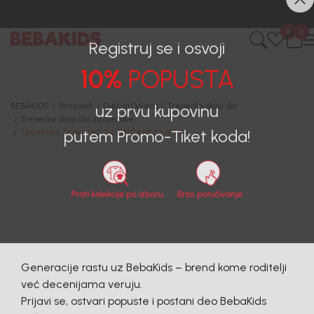
0
0
Registruj se i osvoji
10%
POPUSTA
BEBAKIDS
Proizvodi
Dječija Odjeća
Trenerke donji dio
Trenerke donji dio za dječake
uz prvu kupovinu
TRENERKA DONJI DIO ZA DJEČAKE GUESS
putem Promo-Tiket koda!
30
%
Generacije rastu uz BebaKids – brend kome roditelji
već decenijama veruju.