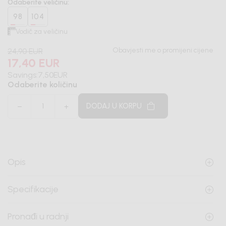
Odaberite veličinu
:
98
104
Vodič za veličinu
Obavjesti me o promijeni cijene
24,90
EUR
17,40
EUR
Savings:
7,50
EUR
Odaberite količinu
DODAJ U KORPU
Opis
Specifikacije
Pronađi u radnji