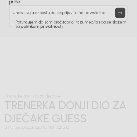
Prijavi se, ostvari popuste i postani deo BebaKids
priče.
Unesi svoju e-poštu da se prijavite na newsletter.
Potvrđujem da sam pročitao/la, razumeo/la i da se slažem
sa
politikom privatnosti
1
/
6
Trenerke donji dio za dječake
TRENERKA DONJI DIO ZA
DJEČAKE GUESS
Šifra proizvoda:
6259OM0T22C00