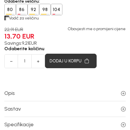
Odaberite veličinu
:
80
86
92
98
104
Vodič za veličinu
Obavjesti me o promijeni cijene
22,91
EUR
13,70
EUR
Savings:
9,21
EUR
Odaberite količinu
DODAJ U KORPU
Opis
Sastav
Specifikacije