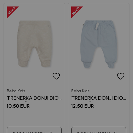
priče.
Unesi svoju e-poštu da se prijavite na newsletter.
Potvrđujem da sam pročitao/la, razumeo/la i da se slažem
sa
politikom privatnosti
Beba Kids
Beba Kids
TRENERKA DONJI DIO
TRENERKA DONJI DIO
ZA DJEČAKE BASIC
ZA DJEČAKE MOMIR
10,50
EUR
12,50
EUR