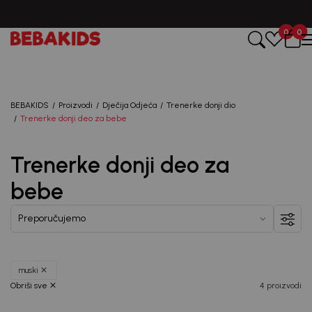
0
0
Registruj se i osvoji
10%
POPUSTA
BEBAKIDS
Proizvodi
Dječija Odjeća
Trenerke donji dio
uz prvu kupovinu
Trenerke donji deo za bebe
putem Promo-Tiket koda!
Trenerke donji deo za
bebe
muski
Generacije rastu uz BebaKids – brend kome roditelji
Obriši sve
4 proizvodi
već decenijama veruju.
Prijavi se, ostvari popuste i postani deo BebaKids