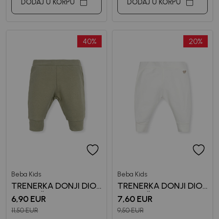
DODAJ U KORPU
DODAJ U KORPU
40
%
20
%
Beba Kids
Beba Kids
TRENERKA DONJI DIO
TRENERKA DONJI DIO
ZA DJEČAKE BENI
ZA DJEČAKE BASIC
6,90
EUR
7,60
EUR
11,50
EUR
9,50
EUR