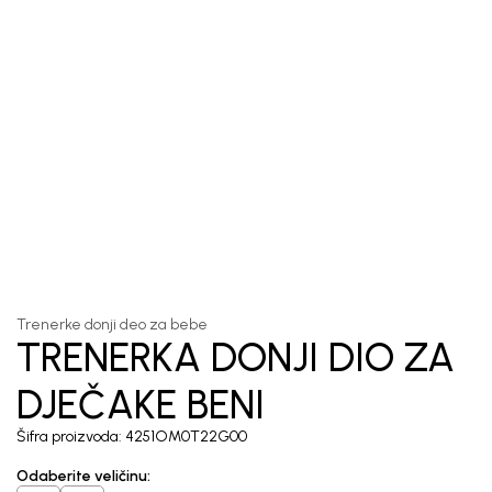
1
/
5
Trenerke donji deo za bebe
TRENERKA DONJI DIO ZA
DJEČAKE BENI
Šifra proizvoda:
4251OM0T22G00
Odaberite veličinu
: