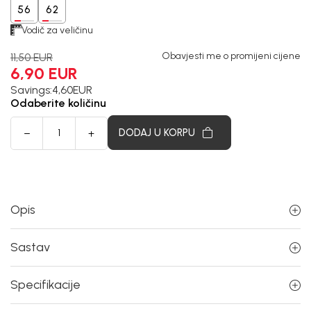
56
62
Vodič za veličinu
Obavjesti me o promijeni cijene
11,50
EUR
6,90
EUR
Savings:
4,60
EUR
Odaberite količinu
DODAJ U KORPU
Opis
Sastav
Specifikacije