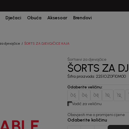
Dječaci
Obuća
Aksesoar
Brendovi
za djevojčice
ŠORTS ZA DJEVOJČICE KAJA
Šortsevi za djevojčice
ŠORTS ZA D
Šifra proizvoda:
2251OZ0F10M00
Odaberite veličinu
:
05
06
08
10
12
Vodič za veličinu
Obavjesti me o promijeni cijene
ABLE
Odaberite količinu