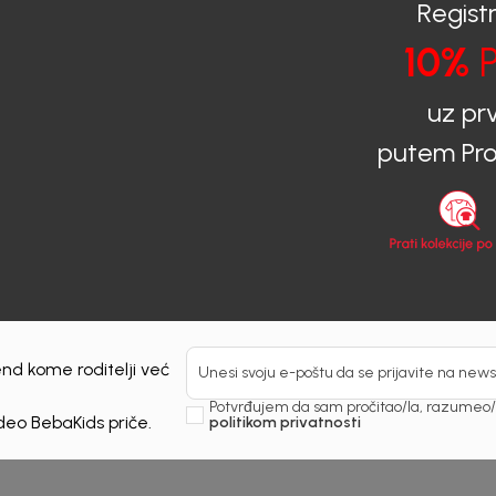
Registr
10%
P
30
%
uz pr
putem Pro
nd kome roditelji već
Unesi svoju e-poštu da se prijavite na news
Potvrđujem da sam pročitao/la, razumeo/l
 deo BebaKids priče.
politikom privatnosti
Kids
Beba Kids
TS ZA DJEVOJČICE
ŠORTS ZA DJEVOJČICE
IA
DOROTI