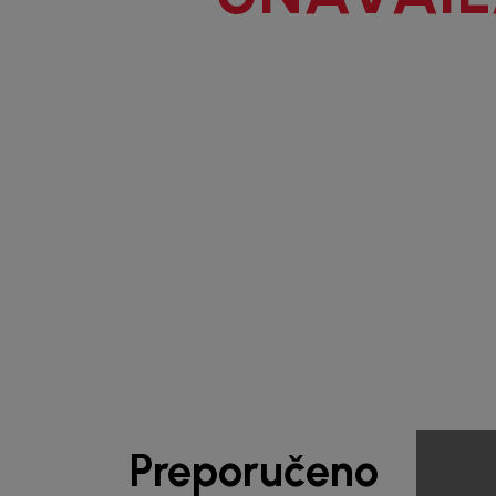
1
/
7
Preporučeno