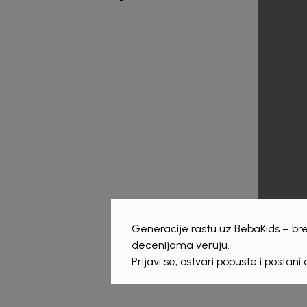
Generacije rastu uz BebaKids – bre
decenijama veruju.
Prijavi se, ostvari popuste i postani
Beba Kids
Beba 
ŠORTS ZA DJEVOJČICE
ŠOR
ALINA
DAR