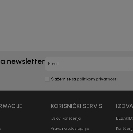
0
EUR
21,60
EUR
EUR
30,90
EUR
na newsletter
Email
Slažem se sa
politikom privatnosti
RMACIJE
KORISNIČKI SERVIS
IZDV
Uslovi korišćenja
BEBAKIDS
a
Pravo na odustajanje
Korišćen