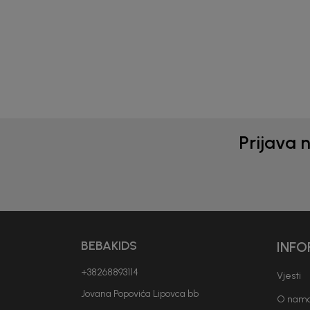
33,50
EUR
15,3
21,90
Prijava 
BEBAKIDS
INFO
+38268893114
Vjesti
Jovana Popovića Lipovca bb
O nam