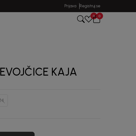
Prijava
Registruj se
0
0
JEVOJČICE KAJA
14