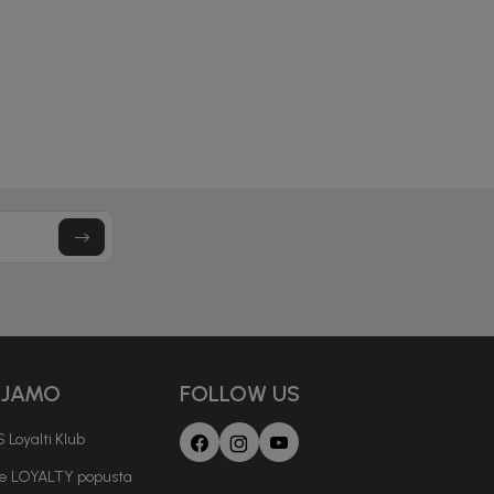
8,90
EUR
9,90
EUR
14,90
EUR
16,50
EUR
AJAMO
FOLLOW US
 Loyalti Klub
je LOYALTY popusta