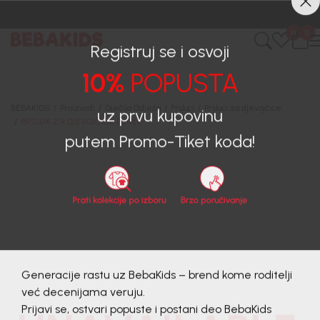
0
0
Registruj se i osvoji
10%
POPUSTA
BEBAKIDS
Proizvodi
Dječija Odjeća
Prsluci
Prsluci za djevojčice
PRSLUK ZA DJEVOJČICE RENEE
uz prvu kupovinu
putem Promo-Tiket koda!
Generacije rastu uz BebaKids – brend kome roditelji
već decenijama veruju.