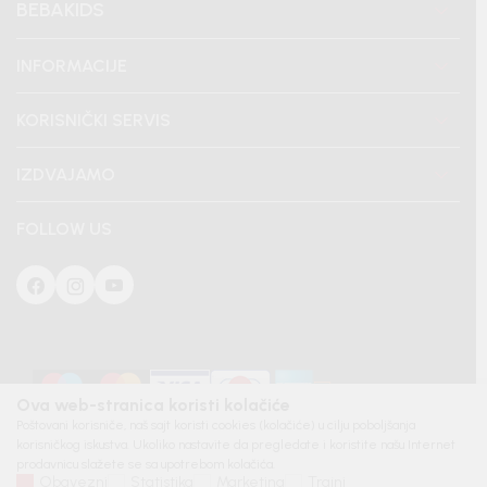
BEBAKIDS
INFORMACIJE
KORISNIČKI SERVIS
IZDVAJAMO
FOLLOW US
Ova web-stranica koristi kolačiće
Poštovani korisniče, naš sajt koristi cookies (kolačiće) u cilju poboljšanja
korisničkog iskustva. Ukoliko nastavite da pregledate i koristite našu Internet
prodavnicu slažete se sa upotrebom kolačića.
Obavezni
Statistika
Marketing
Trajni