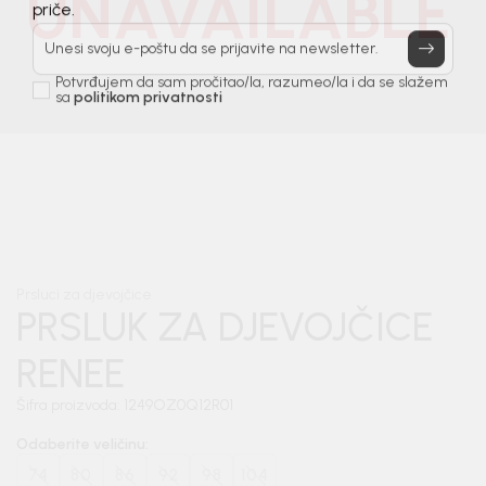
UNAVAILABLE
Prijavi se, ostvari popuste i postani deo BebaKids
priče.
Unesi svoju e-poštu da se prijavite na newsletter.
Potvrđujem da sam pročitao/la, razumeo/la i da se slažem
sa
politikom privatnosti
1
/
4
Prsluci za djevojčice
PRSLUK ZA DJEVOJČICE
RENEE
Šifra proizvoda:
1249OZ0Q12R01
Odaberite veličinu
:
74
80
86
92
98
104