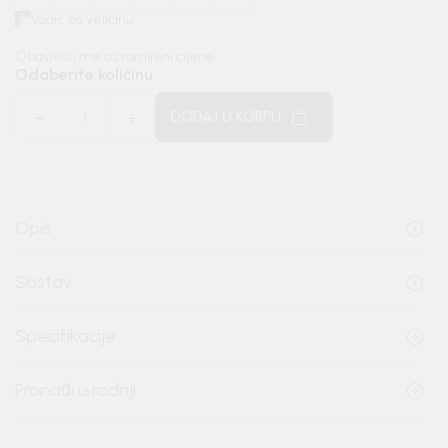
Vodič za veličinu
Obavjesti me o promijeni cijene
Odaberite količinu
DODAJ U KORPU
Opis
Sastav
Specifikacije
Pronađi u radnji