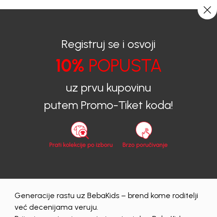
0
0
Registruj se i osvoji
10%
POPUSTA
BEBAKIDS
Proizvodi
Dječija Obuća
Patofne
Patofne za djevojčice
PATOFNE ZA DJEVOJČICE BEBAKIDS
uz prvu kupovinu
putem Promo-Tiket koda!
40
%
Generacije rastu uz BebaKids – brend kome roditelji
već decenijama veruju.