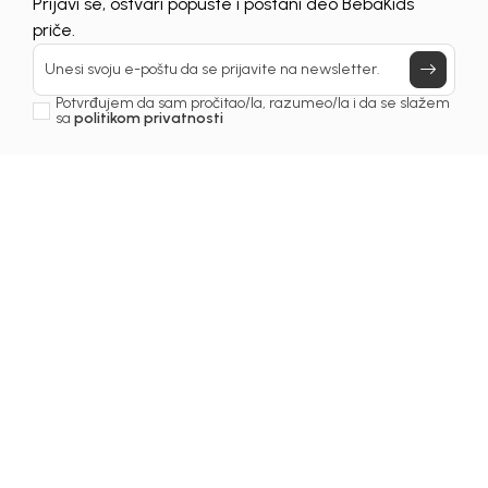
UNAVAILABLE
Prijavi se, ostvari popuste i postani deo BebaKids
priče.
Unesi svoju e-poštu da se prijavite na newsletter.
Potvrđujem da sam pročitao/la, razumeo/la i da se slažem
sa
politikom privatnosti
1
/
3
Patofne za djevojčice
PATOFNE ZA DJEVOJČICE
BEBAKIDS
Šifra proizvoda:
6239BZ0720R01
Odaberite veličinu
:
22
29
30
31