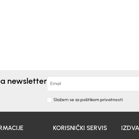
Kids
OFNE ZA DJEČAKE
AKIDS
0
EUR
na newsletter
Email
Slažem se sa
politikom privatnosti
RMACIJE
KORISNIČKI SERVIS
IZDV