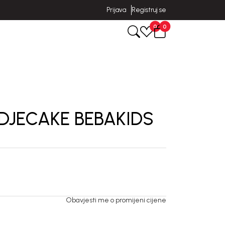
Prijava
Registruj se
0
0
DJECAKE BEBAKIDS
Obavjesti me o promijeni cijene