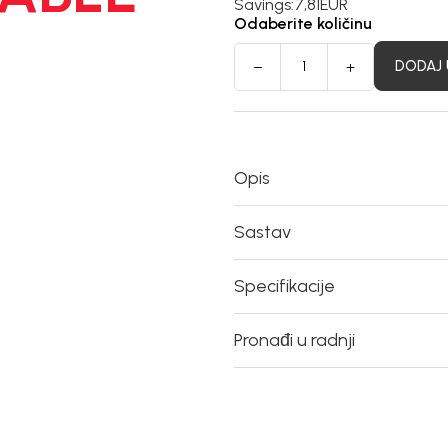
Savings:
7,81
EUR
Odaberite količinu
DODAJ 
Opis
Sastav
Specifikacije
Pronađi u radnji