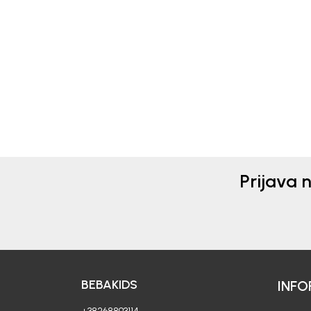
Beba Kids
Beba 
PATOFNE ZA DJEČAKE
PAT
BEBAKIDS
BEB
20,50
EUR
20,5
Prijava 
BEBAKIDS
INFO