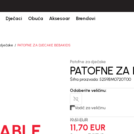
Dječaci
Obuća
Aksesoar
Brendovi
 dječake
PATOFNE ZA DJECAKE BEBAKIDS
Patofne za dječake
PATOFNE ZA 
40
%
Šifra proizvoda:
5259BM0720T00
Odaberite veličinu
:
32
Vodič za veličinu
19,51
EUR
ABLE
11,70
EUR