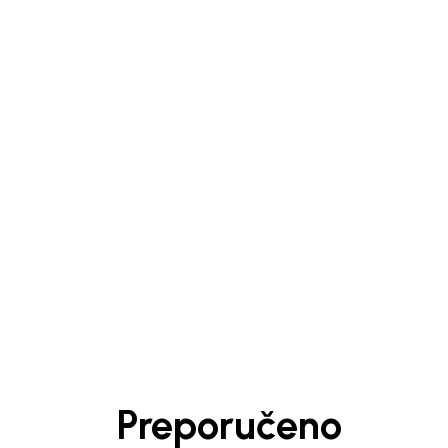
1
/
5
Preporučeno