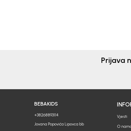
13,90
EUR
13,9
Prijava 
BEBAKIDS
INFO
+38268893114
Vjesti
Jovana Popovića Lipovca bb
O nam