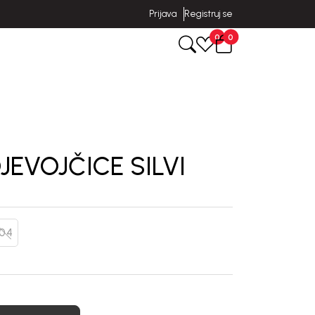
Prijava
Registruj se
0
0
JEVOJČICE SILVI
104