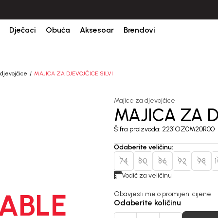
Dječaci
Obuća
Aksesoar
Brendovi
djevojčice
MAJICA ZA DJEVOJČICE SILVI
Majice za djevojčice
MAJICA ZA D
Šifra proizvoda:
2231OZ0M20R00
Odaberite veličinu
:
74
80
86
92
98
Vodič za veličinu
ABLE
Obavjesti me o promijeni cijene
Odaberite količinu