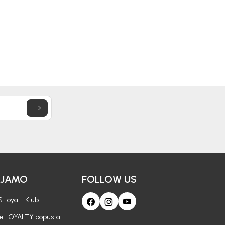
16,50
EUR
17,50
EUR
AJAMO
FOLLOW US
 Loyalti Klub
je LOYALTY popusta