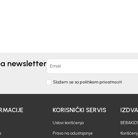
0
EUR
11,90
EUR
na newsletter
Email
Slažem se sa
politikom privatnosti
RMACIJE
KORISNIČKI SERVIS
IZDV
Uslovi korišćenja
BEBAKIDS
a
Pravo na odustajanje
Korišćen