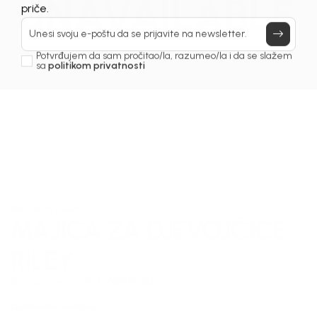
UNAVAILABLE
Prijavi se, ostvari popuste i postani deo BebaKids
priče.
Unesi svoju e-poštu da se prijavite na newsletter.
Potvrđujem da sam pročitao/la, razumeo/la i da se slažem
sa
politikom privatnosti
1
/
5
Majice za djevojčice
MAJICA ZA DJEVOJČICE
RILEY
Šifra proizvoda:
1251OZ0M43E00
Odaberite veličinu
: