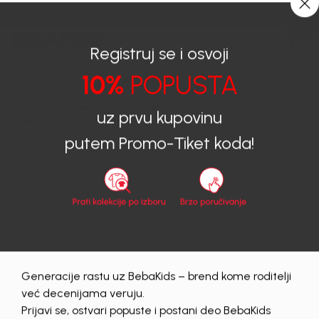
0
0
Registruj se i osvoji
10%
POPUSTA
BEBAKIDS
Proizvodi
Dječija Odjeća
Majice
Majice za djevojčice
MAJICA ZA DJEVOJČICE RILEY
uz prvu kupovinu
putem Promo-Tiket koda!
30
%
Generacije rastu uz BebaKids – brend kome roditelji
već decenijama veruju.