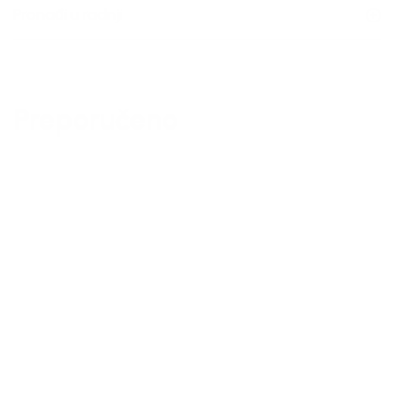
Pronađi u radnji
Preporučeno