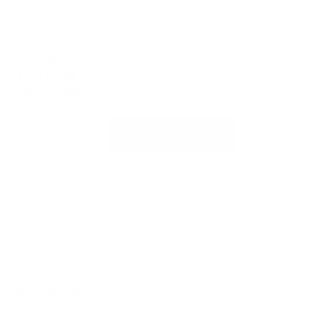
05
Vodič za veličinu
Obavjesti me o promijeni cijene
15,90
EUR
11,10
EUR
Savings:
4,80
EUR
Odaberite količinu
DODAJ U KORPU
Opis
Sastav
Specifikacije