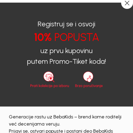
0
0
Registruj se i osvoji
10%
POPUSTA
BEBAKIDS
Proizvodi
Dječija Odjeća
Majice
Majice za djevojčice
MAJICA ZA DJEVOJČICE SKARLET
uz prvu kupovinu
putem Promo-Tiket koda!
Generacije rastu uz BebaKids – brend kome roditelji
već decenijama veruju.