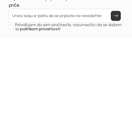
UNAVAILABLE
Prijavi se, ostvari popuste i postani deo BebaKids
priče.
Unesi svoju e-poštu da se prijavite na newsletter.
Potvrđujem da sam pročitao/la, razumeo/la i da se slažem
sa
politikom privatnosti
1
/
7
Majice za djevojčice
MAJICA ZA DJEVOJČICE
SKARLET
Šifra proizvoda:
1251OZ0M63O03
Odaberite veličinu
: