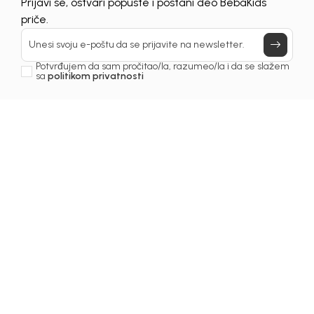
UNAVAILABLE
Prijavi se, ostvari popuste i postani deo BebaKids
priče.
Unesi svoju e-poštu da se prijavite na newsletter.
Potvrđujem da sam pročitao/la, razumeo/la i da se slažem
sa
politikom privatnosti
1
/
6
Majice za dječake
MAJICA ZA DJEČAKE
LARI
Šifra proizvoda:
4251OM0M53O02
Odaberite veličinu
: