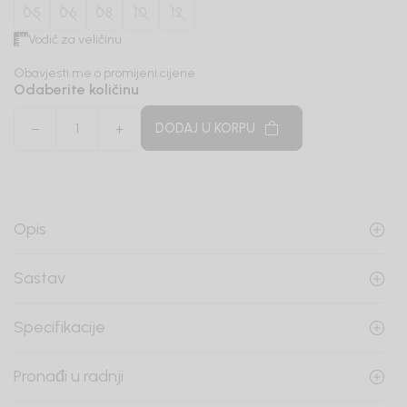
05
06
08
10
12
Vodič za veličinu
Obavjesti me o promijeni cijene
Odaberite količinu
DODAJ U KORPU
Opis
Sastav
Specifikacije
Pronađi u radnji