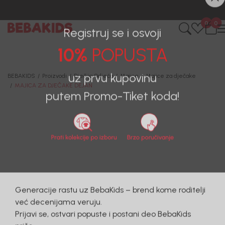
0
0
Registruj se i osvoji
10%
POPUSTA
BEBAKIDS
Proizvodi
Dječija Odjeća
Majice
Majice za dječake
MAJICA ZA DJEČAKE DEJAN
uz prvu kupovinu
putem Promo-Tiket koda!
Generacije rastu uz BebaKids – brend kome roditelji
već decenijama veruju.