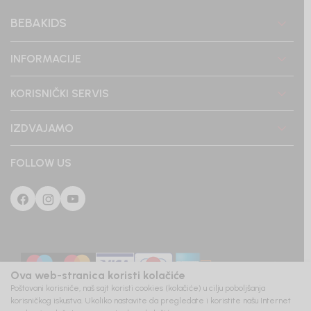
BEBAKIDS
INFORMACIJE
KORISNIČKI SERVIS
IZDVAJAMO
FOLLOW US
Ova web-stranica koristi kolačiće
Poštovani korisniče, naš sajt koristi cookies (kolačiće) u cilju poboljšanja
korisničkog iskustva. Ukoliko nastavite da pregledate i koristite našu Internet