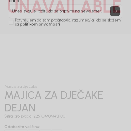
UNAVAILABLE
Prijavi se, ostvari popuste i postani deo BebaKids
priče.
Unesi svoju e-poštu da se prijavite na newsletter.
Potvrđujem da sam pročitao/la, razumeo/la i da se slažem
sa
politikom privatnosti
1
/
5
Majice za dječake
MAJICA ZA DJEČAKE
DEJAN
Šifra proizvoda:
2251OM0M43P00
Odaberite veličinu
: